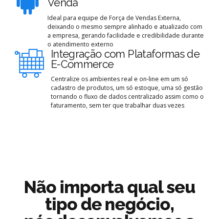
Venda
Ideal para equipe de Força de Vendas Externa,
deixando o mesmo sempre alinhado e atualizado com
a empresa, gerando facilidade e credibilidade durante
o atendimento externo
Integração com Plataformas de
E-Commerce
Centralize os ambientes real e on-line em um só
cadastro de produtos, um só estoque, uma só gestão
tornando o fluxo de dados centralizado assim como o
faturamento, sem ter que trabalhar duas vezes
PoligonSoft
Não importa qual seu
PoligonSoft
PoligonSoft
PoligonSoft
Controle o seu
tipo de negócio,
Organizando
Relatórios e
Soluções